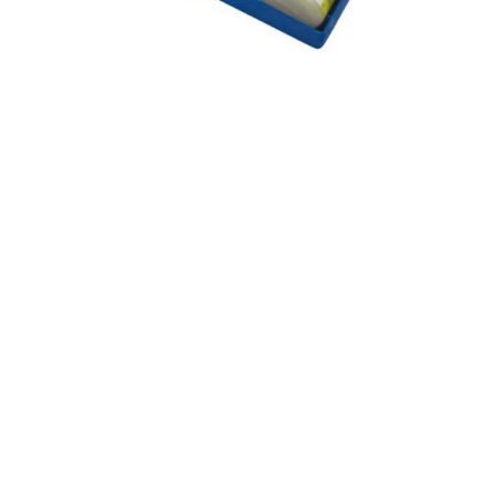
Válvulas y Tubos
Accesorios de polietileno
Accesorios de PVC
Adhesivos, colas y disolventes para PVC
Tubería de plástico
Válvulas de PVC
¿No encuentras el recambio que buscas?
Nosotros nos encargamos
Construcción de piscinas a medida en Murcia,
con diseño exclusivo, materiales de alta calidad
y más de 30 años de experiencia.
Saber más +