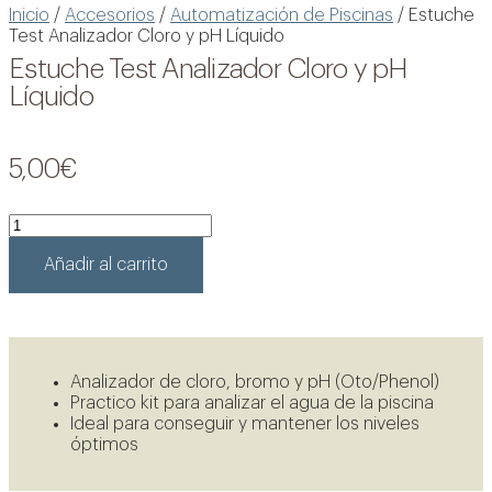
Inicio
/
Accesorios
/
Automatización de Piscinas
/ Estuche
Test Analizador Cloro y pH Líquido
Estuche Test Analizador Cloro y pH
Líquido
5,00
€
Estuche
Test
Analizador
Añadir al carrito
Cloro
y
pH
Líquido
cantidad
Analizador de cloro, bromo y pH (Oto/Phenol)
Ver oportunidades
Practico kit para analizar el agua de la piscina
Ideal para conseguir y mantener los niveles
óptimos