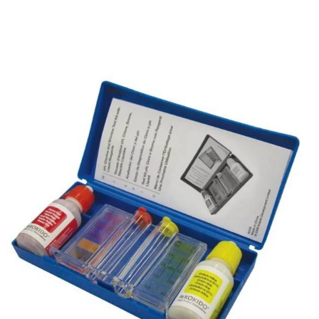
Limpiafondos Manuales
Recambios
Recambios Bombas de calor
Recambios Bombas dosificadoras
Recambios Bombas para Piscina
Recambios Cloración Salina
Recambios Electricidad e Iluminación
Recambios Filtros
Recambios Limpiafondos
Recambios Material de Limpieza
Recambios Material Vaso Piscina
Tratamiento
Cloradores Salinos
Dosificadoras
Medición y análisis del agua
Productos Químicos