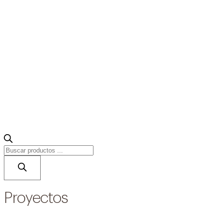
Búsqueda
de
productos
Accesorios
Construcción de piscinas
Limpieza de piscinas
Proyectos
Sistemas de cloración salina
Mantenimiento de piscinas
Automatización de Piscinas