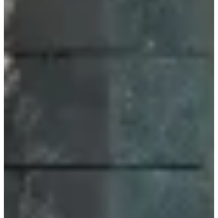
Contacta
Outlet
Encuentra los mejores precios en nuestra selección de productos para
piscinas
Construcción de piscinas a medida en Murcia,
con diseño exclusivo, materiales de alta calidad
y más de 30 años de experiencia.
Saber más +