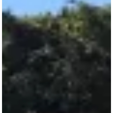
Recambios Limpiafondos
Recambios Material de Limpieza
Recambios Material Vaso Piscina
Tratamiento
Cloradores Salinos
Dosificadoras
Medición y análisis del agua
Productos Químicos
Válvulas y Tubos
Accesorios de polietileno
Accesorios de PVC
Adhesivos, colas y disolventes para PVC
Tubería de plástico
Válvulas de PVC
¿No encuentras el recambio que buscas?
Nosotros nos encargamos