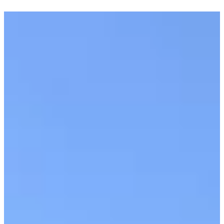
Cañones y Cascadas
Cobertores para piscinas
Climatización de piscinas
Iluminación
Material de limpieza
Material exterior
Material Vaso
Seguridad
Climatización
Bombas de calor
Deshumidificadores
Cubiertas
Cobertores de invierno
Cobertores de verano (isotérmicos)
Enrolladores cobertores flotantes
Filtración