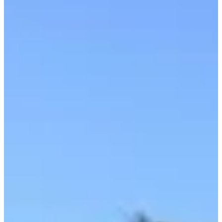
Bombas para piscinas
Casetas y compactos
Cuadros eléctricos
Filtros para piscinas
Limpiafondos
Limpiafondos automáticos
Limpiafondos Eléctricos
Limpiafondos Hidráulicos
Limpiafondos Manuales
Recambios
Recambios Bombas de calor
Recambios Bombas dosificadoras
Recambios Bombas para Piscina
Recambios Cloración Salina
Recambios Electricidad e Iluminación
Recambios Filtros