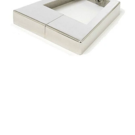
Cloradores Salinos
Dosificadoras
Medición y análisis del agua
Productos Químicos
Válvulas y Tubos
Accesorios de polietileno
Accesorios de PVC
Adhesivos, colas y disolventes para PVC
Tubería de plástico
Válvulas de PVC
¿No encuentras el recambio que buscas?
Nosotros nos encargamos