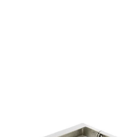
Limpiafondos automáticos
Limpiafondos Eléctricos
Limpiafondos Hidráulicos
Limpiafondos Manuales
Recambios
Recambios Bombas de calor
Recambios Bombas dosificadoras
Recambios Bombas para Piscina
Recambios Cloración Salina
Recambios Electricidad e Iluminación
Recambios Filtros
Recambios Limpiafondos
Recambios Material de Limpieza
Recambios Material Vaso Piscina
Tratamiento