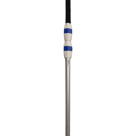
Limpiafondos Manuales
Recambios
Recambios Bombas de calor
Recambios Bombas dosificadoras
Recambios Bombas para Piscina
Recambios Cloración Salina
Recambios Electricidad e Iluminación
Recambios Filtros
Recambios Limpiafondos
Recambios Material de Limpieza
Recambios Material Vaso Piscina
Tratamiento
Cloradores Salinos
Dosificadoras
Medición y análisis del agua
Productos Químicos