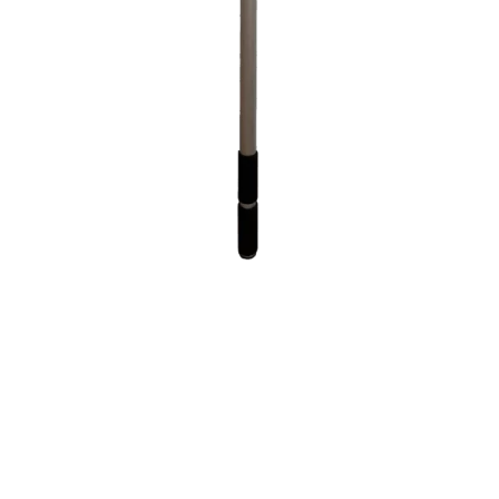
Válvulas y Tubos
Accesorios de polietileno
Accesorios de PVC
Adhesivos, colas y disolventes para PVC
Tubería de plástico
Válvulas de PVC
¿No encuentras el recambio que buscas?
Nosotros nos encargamos
Construcción de piscinas a medida en Murcia,
con diseño exclusivo, materiales de alta calidad
y más de 30 años de experiencia.