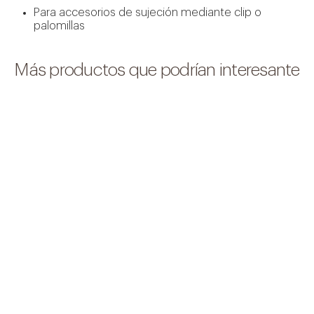
Para accesorios de sujeción mediante clip o
palomillas
Más productos que podrían interesante
Servicio profesional de limpieza y
mantenimiento de piscinas, garantizando agua
siempre limpia, segura y lista para el baño.
Saber más +