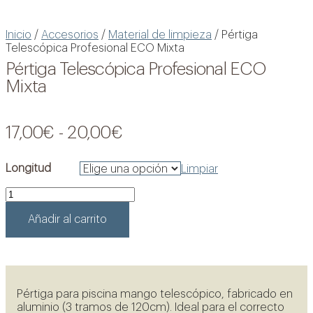
Inicio
/
Accesorios
/
Material de limpieza
/ Pértiga
Telescópica Profesional ECO Mixta
Pértiga Telescópica Profesional ECO
Mixta
Rango
17,00
€
-
20,00
€
de
precios:
Longitud
Limpiar
desde
Pértiga
17,00€
Telescópica
hasta
Profesional
Añadir al carrito
ECO
20,00€
Mixta
cantidad
Ver oportunidades
Pértiga para piscina mango telescópico, fabricado en
aluminio (3 tramos de 120cm). Ideal para el correcto