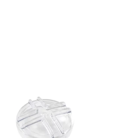
Limpiafondos automáticos
Limpiafondos Eléctricos
Limpiafondos Hidráulicos
Limpiafondos Manuales
Recambios
Recambios Bombas de calor
Recambios Bombas dosificadoras
Recambios Bombas para Piscina
Recambios Cloración Salina
Recambios Electricidad e Iluminación
Recambios Filtros
Recambios Limpiafondos
Recambios Material de Limpieza
Recambios Material Vaso Piscina
Tratamiento
Cloradores Salinos