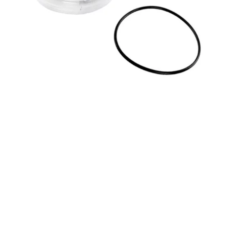
Dosificadoras
Medición y análisis del agua
Productos Químicos
Válvulas y Tubos
Accesorios de polietileno
Accesorios de PVC
Adhesivos, colas y disolventes para PVC
Tubería de plástico
Válvulas de PVC
¿No encuentras el recambio que buscas?
Nosotros nos encargamos