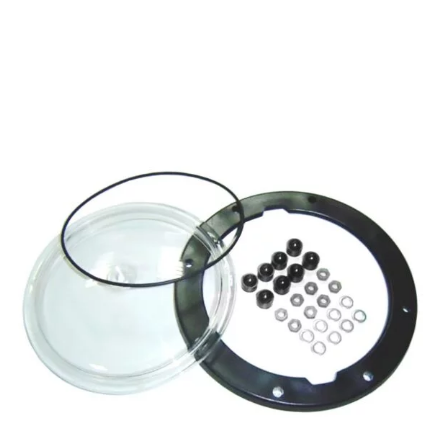
Limpiafondos Manuales
Recambios
Recambios Bombas de calor
Recambios Bombas dosificadoras
Recambios Bombas para Piscina
Recambios Cloración Salina
Recambios Electricidad e Iluminación
Recambios Filtros
Recambios Limpiafondos
Recambios Material de Limpieza
Recambios Material Vaso Piscina
Tratamiento
Cloradores Salinos
Dosificadoras
Medición y análisis del agua
Productos Químicos