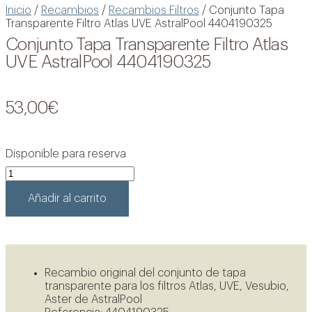
Inicio
/
Recambios
/
Recambios Filtros
/ Conjunto Tapa
Transparente Filtro Atlas UVE AstralPool 4404190325
Conjunto Tapa Transparente Filtro Atlas
UVE AstralPool 4404190325
53,00
€
Disponible para reserva
Conjunto
Tapa
Transparente
Añadir al carrito
Filtro
Atlas
UVE
AstralPool
Ver oportunidades
4404190325
Recambio original del conjunto de tapa
cantidad
transparente para los filtros Atlas, UVE, Vesubio,
Aster de AstralPool