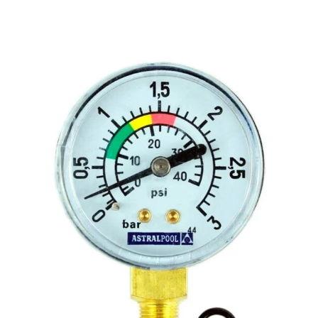
Recambios
Recambios Bombas de calor
Recambios Bombas dosificadoras
Recambios Bombas para Piscina
Recambios Cloración Salina
Recambios Electricidad e Iluminación
Recambios Filtros
Recambios Limpiafondos
Recambios Material de Limpieza
Recambios Material Vaso Piscina
Tratamiento
Cloradores Salinos
Dosificadoras
Medición y análisis del agua
Productos Químicos
Válvulas y Tubos