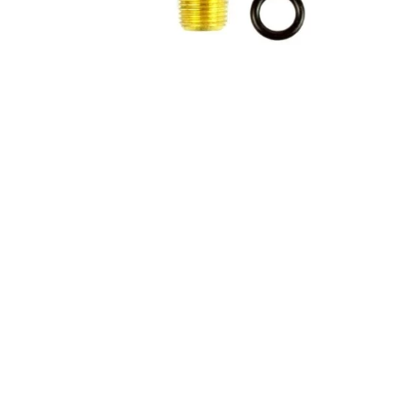
Accesorios de polietileno
Accesorios de PVC
Adhesivos, colas y disolventes para PVC
Tubería de plástico
Válvulas de PVC
¿No encuentras el recambio que buscas?
Nosotros nos encargamos
Construcción de piscinas a medida en Murcia,
con diseño exclusivo, materiales de alta calidad
y más de 30 años de experiencia.
Saber más +