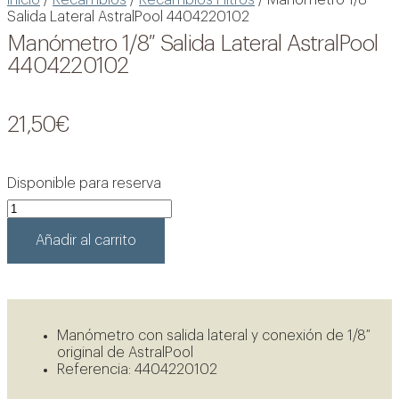
Salida Lateral AstralPool 4404220102
Manómetro 1/8″ Salida Lateral AstralPool
4404220102
21,50
€
Disponible para reserva
Manómetro
1/8"
Salida
Añadir al carrito
Lateral
AstralPool
4404220102
cantidad
Ver oportunidades
Manómetro con salida lateral y conexión de 1/8″
original de AstralPool
Referencia: 4404220102