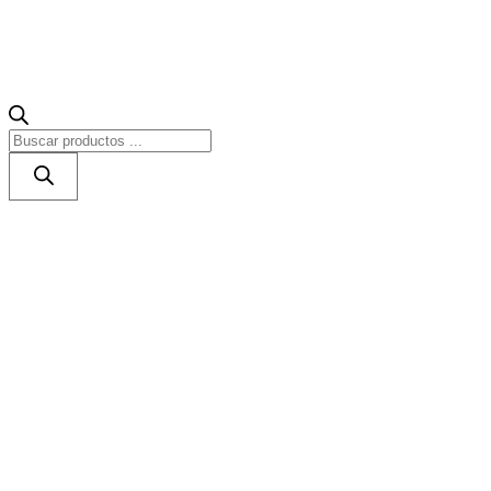
Búsqueda
de
productos
Accesorios
Construcción de piscinas
Limpieza de piscinas
Sistemas de cloraci
Automatización de Piscinas
Cañones y Cascadas
Iluminación
Material de limpieza
Material exterior
Material Vaso
Seguridad
Climatización