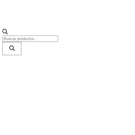
Búsqueda
de
productos
Accesorios
Construcción de piscinas
Limpieza de piscinas
Sistemas de cloraci
Automatización de Piscinas
Cañones y Cascadas
Iluminación
Material de limpieza
Material exterior
Material Vaso
Seguridad
Climatización