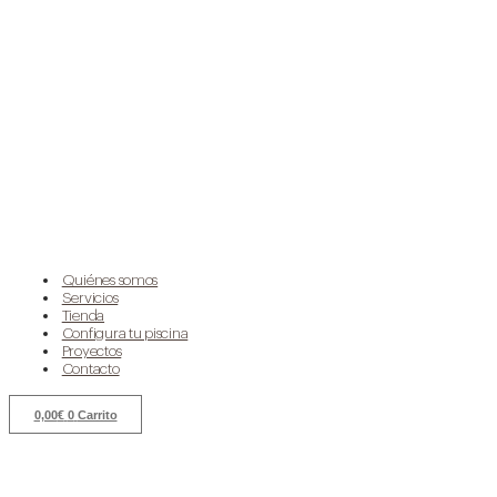
Quiénes somos
Servicios
Tienda
Configura tu piscina
Proyectos
Contacto
0,00
€
0
Carrito