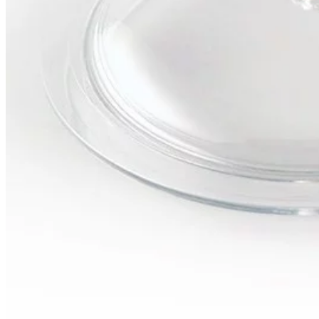
Accesorios de polietileno
Accesorios de PVC
Adhesivos, colas y disolventes para PVC
Tubería de plástico
Válvulas de PVC
¿No encuentras el recambio que buscas?
Nosotros nos encargamos