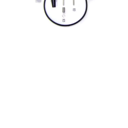
Dosificadoras
Medición y análisis del agua
Productos Químicos
Válvulas y Tubos
Accesorios de polietileno
Accesorios de PVC
Adhesivos, colas y disolventes para PVC
Tubería de plástico
Válvulas de PVC
¿No encuentras el recambio que buscas?
Nosotros nos encargamos