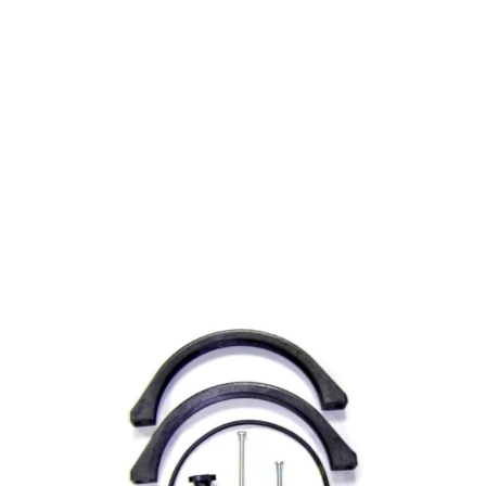
Limpiafondos automáticos
Limpiafondos Eléctricos
Limpiafondos Hidráulicos
Limpiafondos Manuales
Recambios
Recambios Bombas de calor
Recambios Bombas dosificadoras
Recambios Bombas para Piscina
Recambios Cloración Salina
Recambios Electricidad e Iluminación
Recambios Filtros
Recambios Limpiafondos
Recambios Material de Limpieza
Recambios Material Vaso Piscina
Tratamiento
Cloradores Salinos