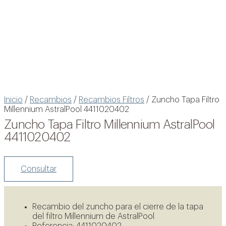
Inicio
/
Recambios
/
Recambios Filtros
/ Zuncho Tapa Filtro
Millennium AstralPool 4411020402
Zuncho Tapa Filtro Millennium AstralPool
4411020402
Consultar
Recambio del zuncho para el cierre de la tapa
del filtro Millennium de AstralPool
Ver oportunidades
Referencia: 4411020402