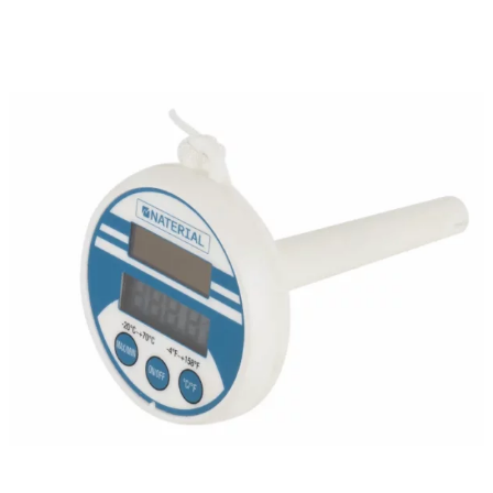
Recambios Bombas de calor
Recambios Bombas dosificadoras
Recambios Bombas para Piscina
Recambios Cloración Salina
Recambios Electricidad e Iluminación
Recambios Filtros
Recambios Limpiafondos
Recambios Material de Limpieza
Recambios Material Vaso Piscina
Tratamiento
Cloradores Salinos
Dosificadoras
Medición y análisis del agua
Productos Químicos
Válvulas y Tubos