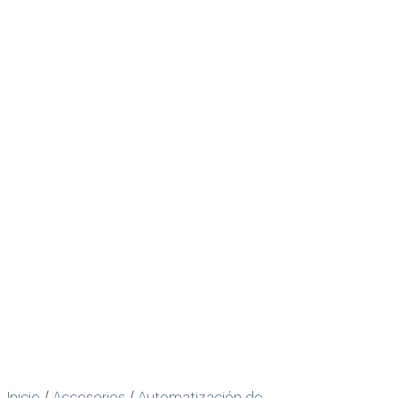
siempre limpia, segura y lista para el baño.
Saber más +