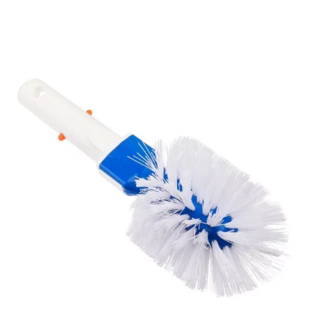
Recambios
Recambios Bombas de calor
Recambios Bombas dosificadoras
Recambios Bombas para Piscina
Recambios Cloración Salina
Recambios Electricidad e Iluminación
Recambios Filtros
Recambios Limpiafondos
Recambios Material de Limpieza
Recambios Material Vaso Piscina
Tratamiento
Cloradores Salinos
Dosificadoras
Medición y análisis del agua
Productos Químicos
Válvulas y Tubos