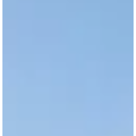
Cloradores Salinos
Dosificadoras
Medición y análisis del agua
Productos Químicos
Válvulas y Tubos
Accesorios de polietileno
Accesorios de PVC
Adhesivos, colas y disolventes para PVC
Tubería de plástico
Válvulas de PVC
¿No encuentras el recambio que buscas?
Nosotros nos encargamos