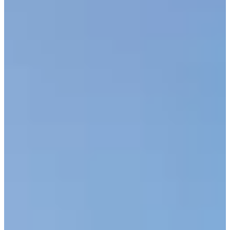
Material Vaso
Seguridad
Climatización
Bombas de calor
Deshumidificadores
Cubiertas
Cobertores de invierno
Cobertores de verano (isotérmicos)
Enrolladores cobertores flotantes
Filtración
Bombas para piscinas
Casetas y compactos
Cuadros eléctricos
Filtros para piscinas
Limpiafondos