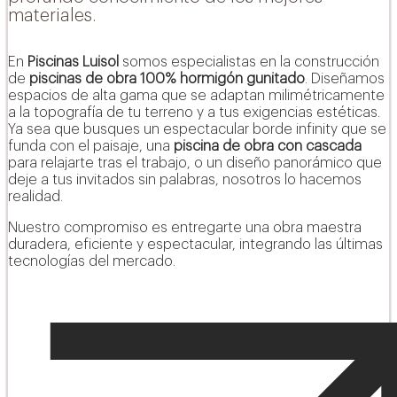
materiales.
En
Piscinas Luisol
somos especialistas en la construcción
de
piscinas de obra 100% hormigón gunitado
. Diseñamos
espacios de alta gama que se adaptan milimétricamente
a la topografía de tu terreno y a tus exigencias estéticas.
Ya sea que busques un espectacular borde infinity que se
funda con el paisaje, una
piscina de obra con cascada
para relajarte tras el trabajo, o un diseño panorámico que
deje a tus invitados sin palabras, nosotros lo hacemos
realidad.
Nuestro compromiso es entregarte una obra maestra
duradera, eficiente y espectacular, integrando las últimas
Agua más limpia y saludable con sistemas de
tecnologías del mercado.
cloración salina: confort, ahorro y respeto al medio
ambiente.
Saber más +