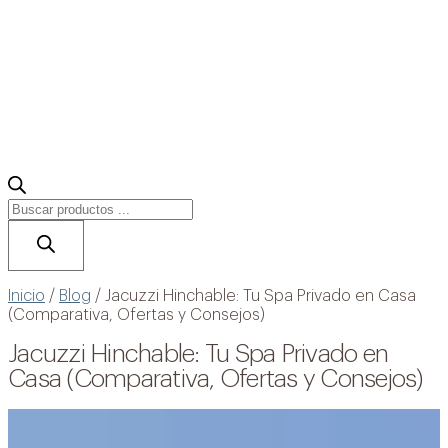
Búsqueda
de
productos
Accesorios
Construcción de piscinas
Limpieza de piscinas
Inicio
/
Blog
/
Jacuzzi Hinchable: Tu Spa Privado en Casa
(Comparativa, Ofertas y Consejos)
Sistemas de cloración salina
Mantenimiento de piscinas
Automatización de Piscinas
Jacuzzi Hinchable: Tu Spa Privado en
Cañones y Cascadas
Casa (Comparativa, Ofertas y Consejos)
Cobertores para piscinas
Climatización de piscinas
Iluminación
Material de limpieza
Material exterior