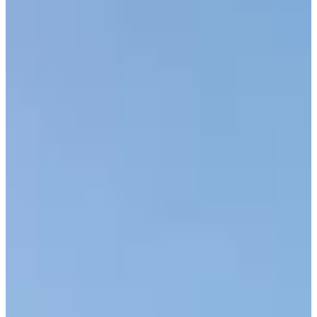
Limpiafondos automáticos
Limpiafondos Eléctricos
Limpiafondos Hidráulicos
Limpiafondos Manuales
Recambios
Recambios Bombas de calor
Recambios Bombas dosificadoras
Recambios Bombas para Piscina
Recambios Cloración Salina
Recambios Electricidad e Iluminación
Recambios Filtros
Recambios Limpiafondos
Recambios Material de Limpieza
Recambios Material Vaso Piscina
Tratamiento