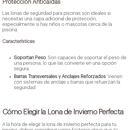
Protección Anticaídas
Las lonas de seguridad para piscinas son ideales si
necesitas una capa adicional de protección,
especialmente si hay niños o mascotas cerca de la
piscina.
Características:
Soportan Peso
: Son capaces de soportar el peso de
una persona, lo que las convierte en una opción
segura.
Barras Transversales y Anclajes Reforzados
: Vienen
Agua más limpia y saludable con sistemas de
con sistemas de anclaje y barras que refuerzan la
cloración salina: confort, ahorro y respeto al
seguridad.
medio ambiente.
Saber más +
Cómo Elegir la Lona de Invierno Perfecta
A la hora de elegir la lona de invierno perfecta para tu
piscina, debes considerar varios factores clave que te