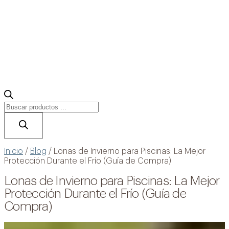
Búsqueda
de
productos
Accesorios
Construcción de piscinas
Limpieza de piscinas
Inicio
/
Blog
/
Lonas de Invierno para Piscinas: La Mejor
Protección Durante el Frío (Guía de Compra)
Sistemas de cloración salina
Mantenimiento de piscinas
Automatización de Piscinas
Lonas de Invierno para Piscinas: La Mejor
Cañones y Cascadas
Protección Durante el Frío (Guía de
Cobertores para piscinas
Climatización de piscinas
Iluminación
Compra)
Material de limpieza
Material exterior