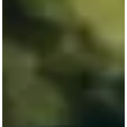
Cloradores Salinos
Dosificadoras
Medición y análisis del agua
Productos Químicos
Válvulas y Tubos
Accesorios de polietileno
Accesorios de PVC
Adhesivos, colas y disolventes para PVC
Tubería de plástico
Válvulas de PVC
¿No encuentras el recambio que buscas?
Nosotros nos encargamos