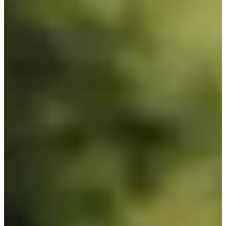
Limpiafondos automáticos
Limpiafondos Eléctricos
Limpiafondos Hidráulicos
Limpiafondos Manuales
Recambios
Recambios Bombas de calor
Recambios Bombas dosificadoras
Recambios Bombas para Piscina
Recambios Cloración Salina
Recambios Electricidad e Iluminación
Recambios Filtros
Recambios Limpiafondos
Recambios Material de Limpieza
Recambios Material Vaso Piscina
Tratamiento