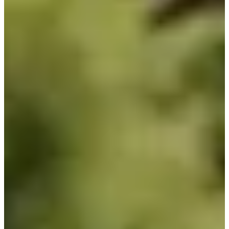
Material Vaso
Seguridad
Climatización
Bombas de calor
Deshumidificadores
Cubiertas
Cobertores de invierno
Cobertores de verano (isotérmicos)
Enrolladores cobertores flotantes
Filtración
Bombas para piscinas
Casetas y compactos
Cuadros eléctricos
Filtros para piscinas
Limpiafondos