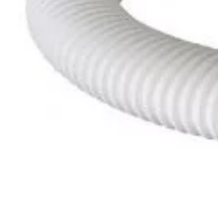
Accesorios de polietileno
Accesorios de PVC
Adhesivos, colas y disolventes para PVC
Tubería de plástico
Válvulas de PVC
¿No encuentras el recambio que buscas?
Nosotros nos encargamos