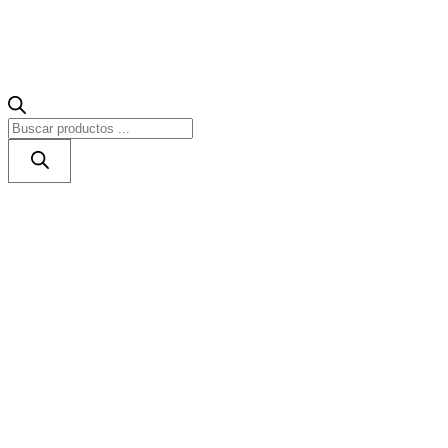
Búsqueda
de
productos
Accesorios
Construcción de piscinas
Limpieza de piscinas
Sistemas de cloraci
Automatización de Piscinas
Cañones y Cascadas
Iluminación
Material de limpieza
Material exterior
Material Vaso
Seguridad
Climatización