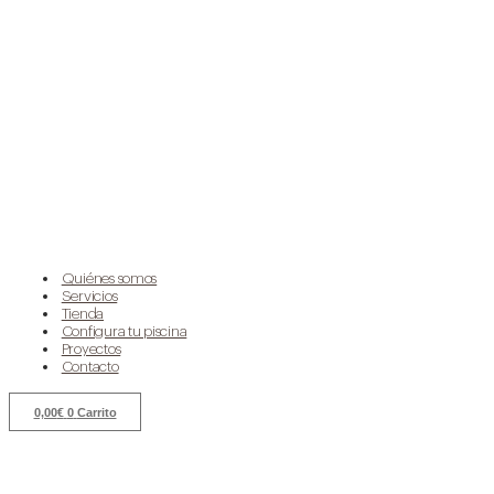
Quiénes somos
Servicios
Tienda
Configura tu piscina
Proyectos
Contacto
0,00
€
0
Carrito