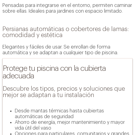
Pensadas para integrarse en el entorno, permiten caminar
sobre ellas. Ideales para jardines con espacio limitado.
Persianas automáticas o cobertores de lamas:
comodidad y estética
Elegantes y fáciles de usar. Se enrollan de forma
automática y se adaptan a cualquier tipo de piscina.
Protege tu piscina con la cubierta
adecuada
Agua más limpia y saludable con sistemas de
Descubre los tipos, precios y soluciones que
cloración salina: confort, ahorro y respeto al
mejor se adaptan a tu instalación
medio ambiente.
Saber más +
Desde mantas térmicas hasta cubiertas
automáticas de seguridad
Ahorro de energía, mejor mantenimiento y mayor
vida útil del vaso
Opciones para particulares, comunitarios y grandes