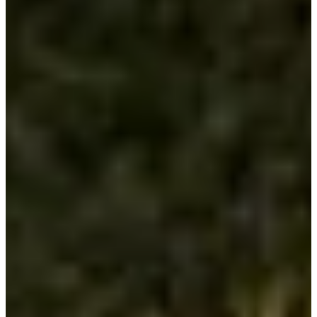
Material Vaso
Seguridad
Climatización
Bombas de calor
Deshumidificadores
Cubiertas
Cobertores de invierno
Cobertores de verano (isotérmicos)
Enrolladores cobertores flotantes
Filtración
Bombas para piscinas
Casetas y compactos
Cuadros eléctricos
Filtros para piscinas
Limpiafondos