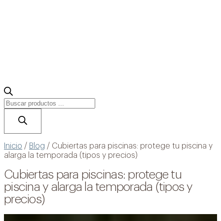
Búsqueda
de
productos
Accesorios
Construcción de piscinas
Limpieza de piscinas
Inicio
/
Blog
/
Cubiertas para piscinas: protege tu piscina y
alarga la temporada (tipos y precios)
Sistemas de cloración salina
Mantenimiento de piscinas
Automatización de Piscinas
Cubiertas para piscinas: protege tu
Cañones y Cascadas
piscina y alarga la temporada (tipos y
Cobertores para piscinas
Climatización de piscinas
Iluminación
precios)
Material de limpieza
Material exterior