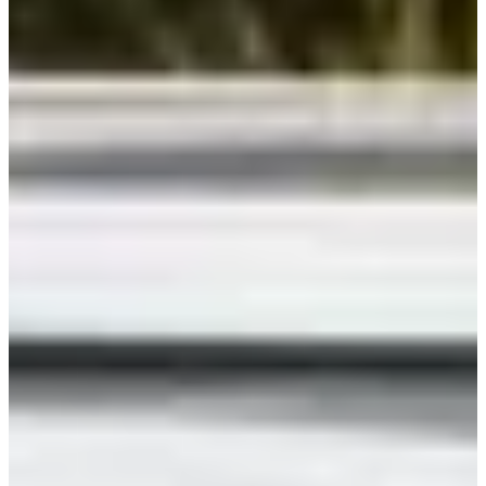
Limpiafondos automáticos
Limpiafondos Eléctricos
Limpiafondos Hidráulicos
Limpiafondos Manuales
Recambios
Recambios Bombas de calor
Recambios Bombas dosificadoras
Recambios Bombas para Piscina
Recambios Cloración Salina
Recambios Electricidad e Iluminación
Recambios Filtros
Recambios Limpiafondos
Recambios Material de Limpieza
Recambios Material Vaso Piscina
Tratamiento