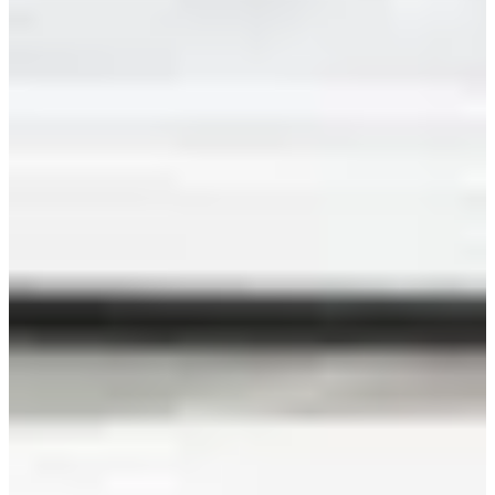
Cloradores Salinos
Dosificadoras
Medición y análisis del agua
Productos Químicos
Válvulas y Tubos
Accesorios de polietileno
Accesorios de PVC
Adhesivos, colas y disolventes para PVC
Tubería de plástico
Válvulas de PVC
¿No encuentras el recambio que buscas?
Nosotros nos encargamos